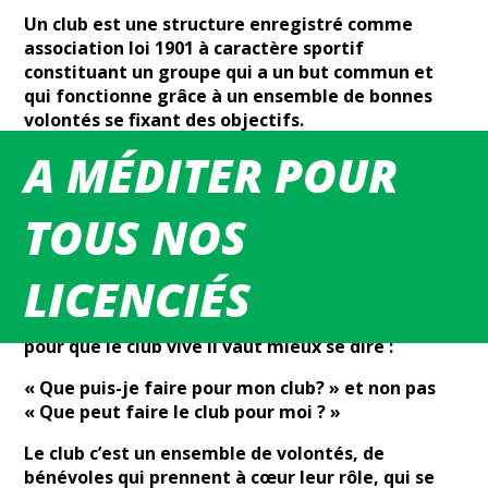
Un club est une structure enregistré comme
association loi 1901 à caractère sportif
constituant un groupe qui a un but commun et
qui fonctionne grâce à un ensemble de bonnes
volontés se fixant des objectifs.
A MÉDITER POUR
Un club c’est un état d’esprit que l’on partage, ce
sont des moments de fête, des moments
difficiles aussi, mais toujours des moments dont
TOUS NOS
on garde le souvenir et qui nous permettent
d’exister individuellement et collectivement.
LICENCIÉS
Le club peut faire quelque chose pour chacun
d’entre-nous dans la mesure de ses moyens, mais
pour que le club vive il vaut mieux se dire :
« Que puis-je faire pour mon club? » et non pas
« Que peut faire le club pour moi ? »
Le club c’est un ensemble de volontés, de
bénévoles qui prennent à cœur leur rôle, qui se