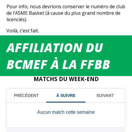
Pour info, nous devrions conserver le numéro de club
de l’ASME Basket (à cause du plus grand nombre de
licenciés).
Voilà, c’est fait.
En avant pour une nouvelle saison sous les couleurs
AFFILIATION DU
du BCMEF.
BCMEF À LA FFBB
MATCHS DU WEEK-END