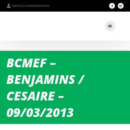
ESPACE D'ADMINISTRATION
BCMEF –
BENJAMINS /
CESAIRE –
09/03/2013