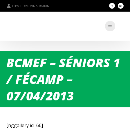
ESPACE D'ADMINISTRATION
BCMEF – SÉNIORS 1
/ FÉCAMP –
07/04/2013
[nggallery id=66]