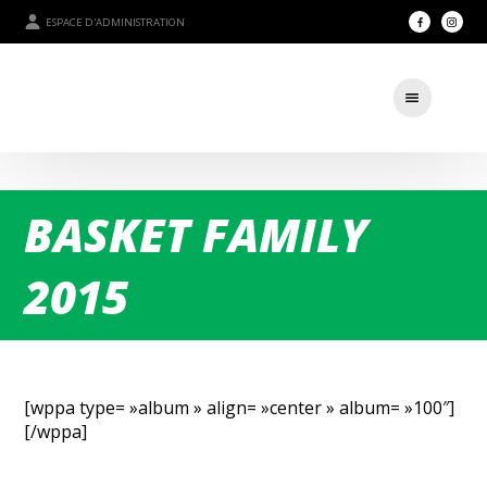
ESPACE D'ADMINISTRATION
BASKET FAMILY
2015
[wppa type= »album » align= »center » album= »100″]
[/wppa]