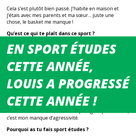
Cela s’est plutôt bien passé. J’habite en maison et
j’étais avec mes parents et ma sœur… juste une
chose, le basket me manque !
Qu’est ce qui te plaît dans ce sport ?
EN SPORT ÉTUDES
Ce qui me plaît dans ce sport, c’est le jeu collectif et
l’équipe, dont je fais parti depuis plusieurs années au
BCMEF.
CETTE ANNÉE,
Quel est ton joueur préféré ?
LOUIS A PROGRESSÉ
C’est Stephen Curry.
Quels sont tes points forts et tes points faibles?
CETTE ANNÉE !
Mes points forts sont le shoot, mon assiduité aux
entraînements et l’écoute. Mon plus gros point faible,
c’est mon manque d’agressivité.
Pourquoi as tu fais sport études ?