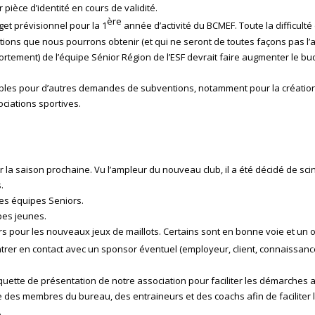
 pièce d’identité en cours de validité.
ère
et prévisionnel pour la 1
année d’activité du BCMEF. Toute la difficulté
ntions que nous pourrons obtenir (et qui ne seront de toutes façons pas
rtement) de l’équipe Sénior Région de l’ESF devrait faire augmenter le bu
sibles pour d’autres demandes de subventions, notamment pour la création
iations sportives.
 saison prochaine. Vu l’ampleur du nouveau club, il a été décidé de scind
.
es équipes Seniors.
pes jeunes.
pour les nouveaux jeux de maillots. Certains sont en bonne voie et un o
trer en contact avec un sponsor éventuel (employeur, client, connaissanc
quette de présentation de notre association pour faciliter les démarches
le des membres du bureau, des entraineurs et des coachs afin de facilite
.