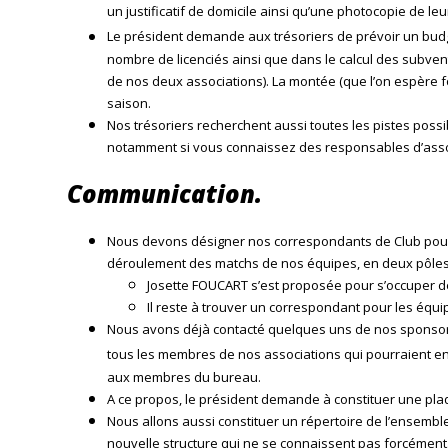
un justificatif de domicile ainsi qu’une photocopie de leur
Le président demande aux trésoriers de prévoir un budg
nombre de licenciés ainsi que dans le calcul des subve
de nos deux associations). La montée (que l’on espère fo
saison.
Nos trésoriers recherchent aussi toutes les pistes pos
notamment si vous connaissez des responsables d’assoc
Communication.
Nous devons désigner nos correspondants de Club pour la
déroulement des matchs de nos équipes, en deux pôles
Josette FOUCART s’est proposée pour s’occuper d
Il reste à trouver un correspondant pour les équi
Nous avons déjà contacté quelques uns de nos sponsors 
tous les membres de nos associations qui pourraient en
aux membres du bureau.
A ce propos, le président demande à constituer une pla
Nous allons aussi constituer un répertoire de l’ensemb
nouvelle structure qui ne se connaissent pas forcément