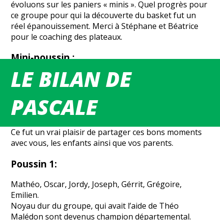
évoluons sur les paniers « minis ». Quel progrès pour
ce groupe pour qui la découverte du basket fut un
réel épanouissement. Merci à Stéphane et Béatrice
pour le coaching des plateaux.
Mini-poussin :
LE BILAN DE
Groupe constitué de joueurs expérimentés et de
quelques débutants accros au basket et déjà
PASCALE
demandeurs de matchs. Le groupe fut persévérant et
compétiteur, voilà la relève du club.. Bravo pour les
progrès accomplis, le respect des valeurs inculquées.
Ce fut un vrai plaisir de partager ces bons moments
avec vous, les enfants ainsi que vos parents.
Poussin 1:
Mathéo, Oscar, Jordy, Joseph, Gérrit, Grégoire,
Emilien.
Noyau dur du groupe, qui avait l’aide de Théo
Malédon sont devenus champion départemental.