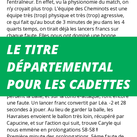
l’entraîneur. En effet, vu la physionomie du match, on
n’y croyait plus trop. L’équipe des Cheminots est une
équipe très (trop) physique et très (trop) agressive,
ce qui fait qu’au bout de 3 minutes de jeu dans les 4
quarts temps, on tirait déjà les lancers francs sur
chaque faute. Elles nous ont dominé une bonne
partie du match mais n’ont pas su conclure. Les filles
LE TITRE
ne se sont pas découragées même à -14 pour recoller
à -2 avant le 4ème quart temps. Dans ce dernier quart
DÉPARTEMENTAL
temps assez équilibré, les Cheminots perdent leur
joueuse n°10 pour 5 fautes, qui nous a fait mal. Une
minute à jouer -5. Encore une faute, deux lancers
POUR LES CADETTES
convertis par Camille. -3 et 41 secondes à jouer. Les
Cheminots sont à quatre. Sur la remise en jeu, elles
perdent la balle, et sur la contre-attaque, font encore
une faute. Un lancer franc convertit par Léa. -2 et 28
secondes à jouer. Au lieu de garder la balle, les
Havraises envoient le ballon très loin, récupéré par
Capucine, et sur l’action qui suit, trouve Caryle qui
nous emmène en prolongations 58-58 !!
Première minute des prolongations, 5ème faute de