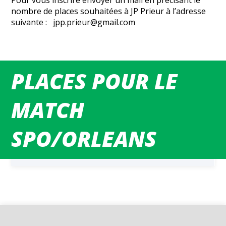
Pour vous inscrire envoyer un mail en précisant le
nombre de places souhaitées à JP Prieur à l’adresse
suivante : jpp.prieur@gmail.com
PLACES POUR LE
MATCHS DU WEEK-END
MATCH
SPO/ORLEANS