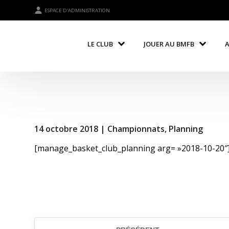
ESPACE D'ADMINISTRATION
LE CLUB
JOUER AU BMFB
14 octobre 2018 |
Championnats
,
Planning
[manage_basket_club_planning arg= »2018-10-20″