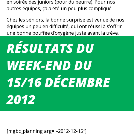
en soirée des juniors (pour du beurre). Pour nos
autres équipes, ça a été un peu plus compliqué.
Chez les séniors, la bonne surprise est venue de nos
équipes un peu en difficulté, qui ont réussi à s’offrir
une bonne bouffée d’oxygène juste avant la trève.
Les séniores F2 samedi soir à Barentin (voir
RÉSULTATS DU
commentaire de Martine et Jacky), et les séniors G3
aux Hauts de Rouen, avec le jeune Maxime (junior
1ère année) « on fire » avec 38 points.
WEEK-END DU
Quelques photos (merci Jean-Luc) des matchs de ce
15/16 DÉCEMBRE
week-end (cliquer sur le nom de l’équipe) :
Cadets
2012
Juniors ( <– nouvelles photos envoyées par Joël
Perroy)
Séniors G1
[mgbc_planning arg= »2012-12-15″]