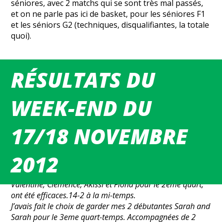
séniores, avec 2 matchs qui se sont très mal passés,
et on ne parle pas ici de basket, pour les séniores F1
et les séniors G2 (techniques, disqualifiantes, la totale
quoi).
RÉSULTATS DU
[mgbc_planning arg= »2012-11-17″]
WEEK-END DU
Benjamines :
17/18 NOVEMBRE
La 1ere mi-temps a été très bonne, car Sotteville est une
équipe de même niveau que le BCMEF, avec des joueuses
de grandes tailles. C’était également une revanche des
2012
poules de brassage. Les 2 premiers 4, composés de
Timothy, Alice, Daphné et Mathilde pour le 1er quart et
Valentine, Clémence, Akissi et Fiona pour le 2eme quart,
ont été efficaces.14-2 à la mi-temps.
J’avais fait le choix de garder mes 2 débutantes Sarah and
Sarah pour le 3eme quart-temps. Accompagnées de 2