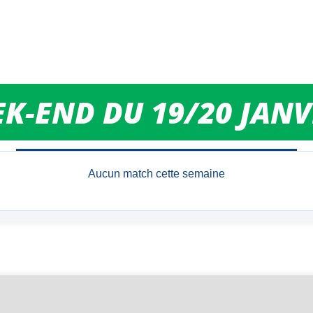
MATCHS DU WEEK-END
K-END DU 19/20 JANV