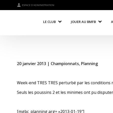
ESPACE D'ADMINISTRATION
LE CLUB
JOUER AU BMFB
20 janvier 2013 |
Championnats
,
Planning
Week-end TRES TRES perturbé par les conditions 
Seuls les poussins 2 et les minimes ont pu disputer
[mgbc_planning arg= »2013-01-19″]