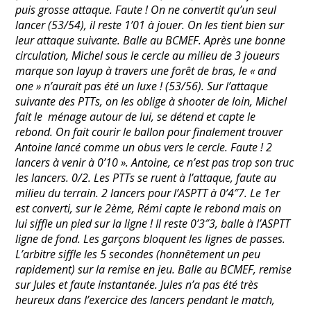
puis grosse attaque. Faute ! On ne convertit qu’un seul
lancer (53/54), il reste 1’01 à jouer. On les tient bien sur
leur attaque suivante. Balle au BCMEF. Après une bonne
circulation, Michel sous le cercle au milieu de 3 joueurs
marque son layup à travers une forêt de bras, le « and
one » n’aurait pas été un luxe ! (53/56). Sur l’attaque
suivante des PTTs, on les oblige à shooter de loin, Michel
fait le ménage autour de lui, se détend et capte le
rebond. On fait courir le ballon pour finalement trouver
Antoine lancé comme un obus vers le cercle. Faute ! 2
lancers à venir à 0’10 ». Antoine, ce n’est pas trop son truc
les lancers. 0/2. Les PTTs se ruent à l’attaque, faute au
milieu du terrain. 2 lancers pour l’ASPTT à 0’4″7. Le 1er
est converti, sur le 2ème, Rémi capte le rebond mais on
lui siffle un pied sur la ligne ! Il reste 0’3″3, balle à l’ASPTT
ligne de fond. Les garçons bloquent les lignes de passes.
L’arbitre siffle les 5 secondes (honnêtement un peu
rapidement) sur la remise en jeu. Balle au BCMEF, remise
sur Jules et faute instantanée. Jules n’a pas été très
heureux dans l’exercice des lancers pendant le match,