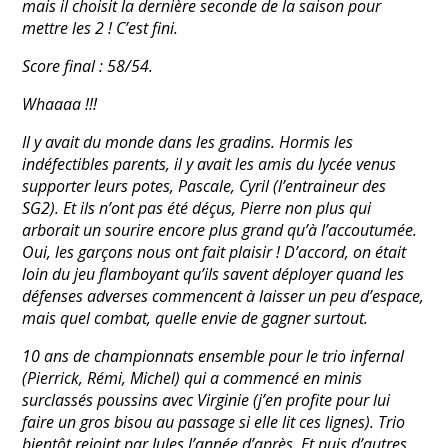
mais il choisit la dernière seconde de la saison pour
mettre les 2 ! C’est fini.
Score final : 58/54.
Whaaaa !!!
Il y avait du monde dans les gradins. Hormis les
indéfectibles parents, il y avait les amis du lycée venus
supporter leurs potes, Pascale, Cyril (l’entraineur des
SG2). Et ils n’ont pas été déçus, Pierre non plus qui
arborait un sourire encore plus grand qu’à l’accoutumée.
Oui, les garçons nous ont fait plaisir ! D’accord, on était
loin du jeu flamboyant qu’ils savent déployer quand les
défenses adverses commencent à laisser un peu d’espace,
mais quel combat, quelle envie de gagner surtout.
10 ans de championnats ensemble pour le trio infernal
(Pierrick, Rémi, Michel) qui a commencé en minis
surclassés poussins avec Virginie (j’en profite pour lui
faire un gros bisou au passage si elle lit ces lignes). Trio
bientôt rejoint par Jules l’année d’après. Et puis d’autres