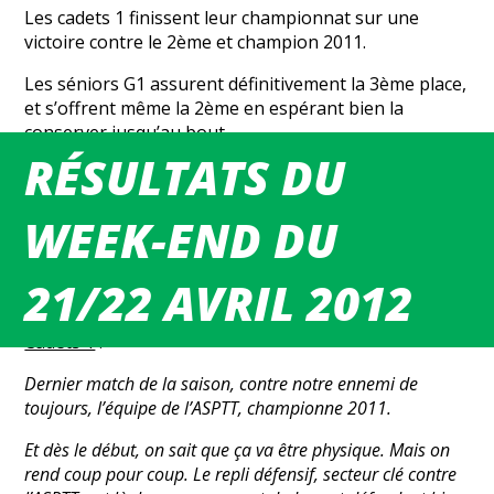
Les cadets 1 finissent leur championnat sur une
victoire contre le 2ème et champion 2011.
Les séniors G1 assurent définitivement la 3ème place,
et s’offrent même la 2ème en espérant bien la
conserver jusqu’au bout.
RÉSULTATS DU
WEEK-END DU
[mgbc_planning arg= »2012-04-21″]
21/22 AVRIL 2012
Cadets 1
:
Dernier match de la saison, contre notre ennemi de
toujours, l’équipe de l’ASPTT, championne 2011.
Et dès le début, on sait que ça va être physique. Mais on
rend coup pour coup. Le repli défensif, secteur clé contre