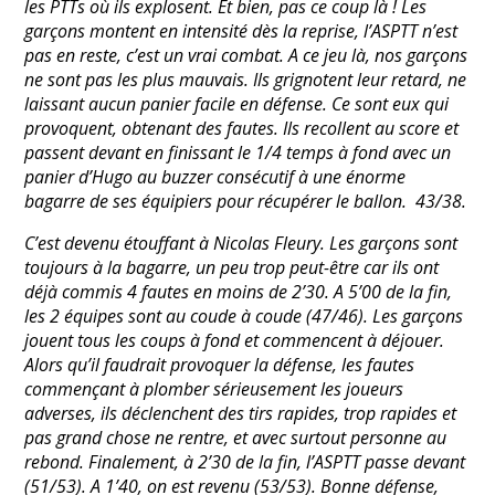
les PTTs où ils explosent. Et bien, pas ce coup là ! Les
garçons montent en intensité dès la reprise, l’ASPTT n’est
pas en reste, c’est un vrai combat. A ce jeu là, nos garçons
ne sont pas les plus mauvais. Ils grignotent leur retard, ne
laissant aucun panier facile en défense. Ce sont eux qui
provoquent, obtenant des fautes. Ils recollent au score et
passent devant en finissant le 1/4 temps à fond avec un
panier d’Hugo au buzzer consécutif à une énorme
bagarre de ses équipiers pour récupérer le ballon. 43/38.
C’est devenu étouffant à Nicolas Fleury. Les garçons sont
toujours à la bagarre, un peu trop peut-être car ils ont
déjà commis 4 fautes en moins de 2’30. A 5’00 de la fin,
les 2 équipes sont au coude à coude (47/46). Les garçons
jouent tous les coups à fond et commencent à déjouer.
Alors qu’il faudrait provoquer la défense, les fautes
commençant à plomber sérieusement les joueurs
adverses, ils déclenchent des tirs rapides, trop rapides et
pas grand chose ne rentre, et avec surtout personne au
rebond. Finalement, à 2’30 de la fin, l’ASPTT passe devant
(51/53). A 1’40, on est revenu (53/53). Bonne défense,