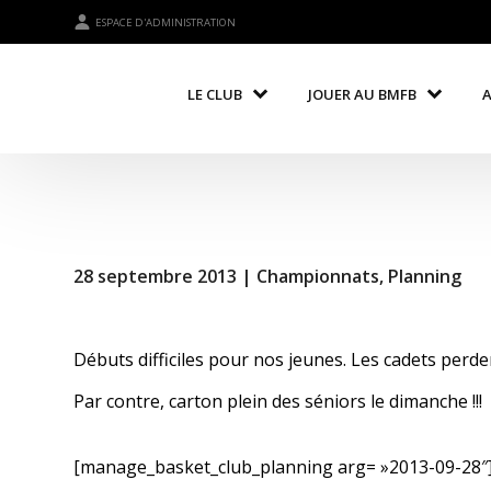
ESPACE D'ADMINISTRATION
LE CLUB
JOUER AU BMFB
28 septembre 2013 |
Championnats
,
Planning
Débuts difficiles pour nos jeunes. Les cadets perd
Par contre, carton plein des séniors le dimanche !!!
[manage_basket_club_planning arg= »2013-09-28″