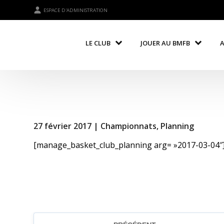
ESPACE D'ADMINISTRATION
LE CLUB
JOUER AU BMFB
27 février 2017 |
Championnats
,
Planning
[manage_basket_club_planning arg= »2017-03-04″