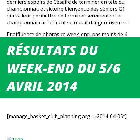
derniers espoirs de Césaire de terminer en tête du
championnat, et victoire bienvenue des séniors G1
qui va leur permettre de terminer sereinement le
championnat car l’effectif se réduit dangereusement.
Et affluence de photos ce week-end, pas moins de 4
matchs couverts.
UN GRAND MERCI
aux
RÉSULTATS DU
photographes !
Les U11 mixtes contre Barentin (Maéva).
WEEK-END DU 5/6
Les 13-1 contre sandouville (Jean-Luc).
Les U20-2 contre Ste-Marie (Maéva).
AVRIL 2014
Les Séniors G1 contre Couronne.
[manage_basket_club_planning arg= »2014-04-05″]