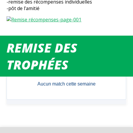
-remise des récompenses individuelles
-pôt de l’amitié
REMISE DES
MATCHS DU WEEK-END
TROPHÉES