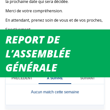
la prochaine date qui sera décidée.
Merci de votre compréhension.
En attendant, prenez soin de vous et de vos proches,
Sportivement
REPORT DE
L’équipe du BCMEF
L’ASSEMBLÉE
GÉNÉRALE
MATCHS DU WEEK-END