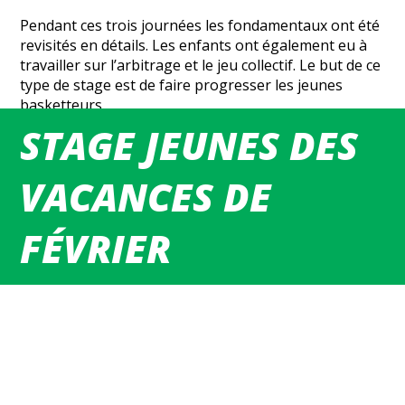
Pendant ces trois journées les fondamentaux ont été
revisités en détails. Les enfants ont également eu à
travailler sur l’arbitrage et le jeu collectif. Le but de ce
type de stage est de faire progresser les jeunes
basketteurs.
STAGE JEUNES DES
Pendant les repas une très bonne ambiance régnait
et des jeux pour se détendre étaient fait.Une bonne
ambiance a régné tout au long de ce stage.
VACANCES DE
Le prochain stage sera proposé pendant les vacances
FÉVRIER
d’avril. Avis aux amateurs.
JPP