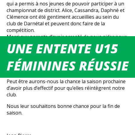
qui a permis à nos jeunes de pouvoir participer à un
championnat de district. Alice, Cassandra, Daphné et
Clémence ont été gentiment accueillies au sein du
club de Darnétal et peuvent donc faire de la
compétition.
Merci aux parents d’avoir accepté de nous aider pour
UNE ENTENTE U15
que cette situation fonctionne bien en déplaçant
leurs enfants.Et cette entente est une belle réussite
puisqu’à ce jour cette équipe est invaincue et est
FÉMININES RÉUSSIE
première de sa poule (B). Tout cela dans une bonne
ambiance.
Peut être aurons-nous la chance la saison prochaine
d’avoir plus d’effectif pour qu’elles réintègrent notre
club.
Nous leur souhaitons bonne chance pour la fin de
saison.