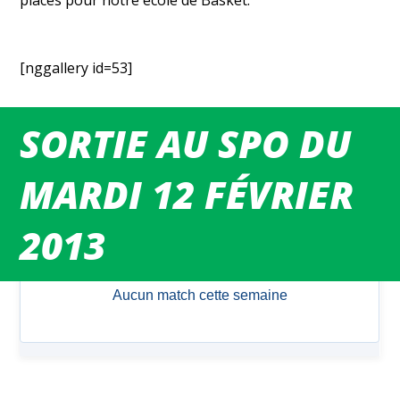
places pour notre école de Basket.
[nggallery id=53]
SORTIE AU SPO DU
MARDI 12 FÉVRIER
MATCHS DU WEEK-END
2013