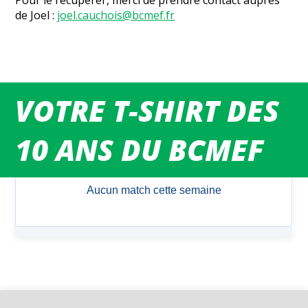
Pour le récupérer, merci de prendre contact auprès
de Joel :
joel.cauchois@bcmef.fr
VOTRE T-SHIRT DES
MATCHS DU WEEK-END
10 ANS DU BCMEF